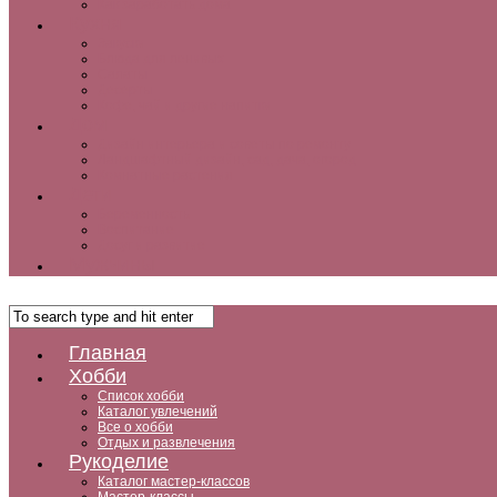
Как заработать дома
Кухня
Закуски
Блюда для ленивых
Салаты
Десерты
Кофе, чай и другие напитки
Дом
Дизайн интерьера и советы по ремонту
Ландшафтный дизайн, сад, дача, огород
Комнатные растения
Дети
Беременность
Воспитание
Досуг и развитие
Мужчины
Главная
Хобби
Список хобби
Каталог увлечений
Все о хобби
Отдых и развлечения
Рукоделие
Каталог мастер-классов