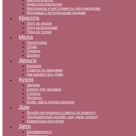
Мастер-классы
Идеи для рукоделия
Материалы и инструменты для рукоделия
Интервью с интересными людьми
Красота
Уход за лицом
Уход за волосами
Уход за телом
Мода
Аксессуары
Обувь
Одежда
Шопинг
Деньги
Карьера
Советы по экономии
Как заработать дома
Кухня
Закуски
Блюда для ленивых
Салаты
Десерты
Кофе, чай и другие напитки
Дом
Дизайн интерьера и советы по ремонту
Ландшафтный дизайн, сад, дача, огород
Комнатные растения
Дети
Беременность