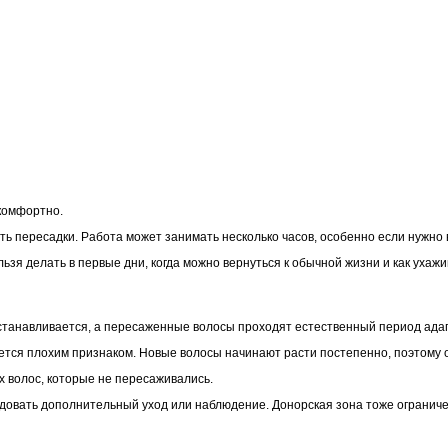
комфортно.
сть пересадки. Работа может занимать несколько часов, особенно если нужн
ьзя делать в первые дни, когда можно вернуться к обычной жизни и как ухажи
сстанавливается, а пересаженные волосы проходят естественный период ада
ляется плохим признаком. Новые волосы начинают расти постепенно, поэтому
х волос, которые не пересаживались.
ндовать дополнительный уход или наблюдение. Донорская зона тоже огранич