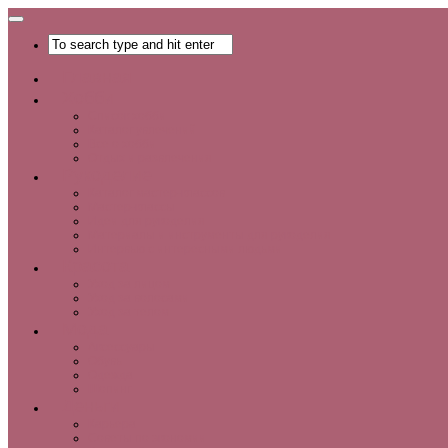
Главная
Хобби
Список хобби
Каталог увлечений
Все о хобби
Отдых и развлечения
Рукоделие
Каталог мастер-классов
Мастер-классы
Идеи для рукоделия
Материалы и инструменты для рукоделия
Интервью с интересными людьми
Красота
Уход за лицом
Уход за волосами
Уход за телом
Мода
Аксессуары
Обувь
Одежда
Шопинг
Деньги
Карьера
Советы по экономии