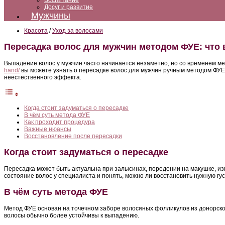
Воспитание
Досуг и развитие
Мужчины
Красота
/
Уход за волосами
Пересадка волос для мужчин методом ФУЕ: что 
Выпадение волос у мужчин часто начинается незаметно, но со временем ме
hand/
вы можете узнать о пересадке волос для мужчин ручным методом ФУЕ и
неестественного эффекта.
Когда стоит задуматься о пересадке
В чём суть метода ФУЕ
Как проходит процедура
Важные нюансы
Восстановление после пересадки
Когда стоит задуматься о пересадке
Пересадка может быть актуальна при залысинах, поредении на макушке, и
состояние волос у специалиста и понять, можно ли восстановить нужную г
В чём суть метода ФУЕ
Метод ФУЕ основан на точечном заборе волосяных фолликулов из донорской 
волосы обычно более устойчивы к выпадению.