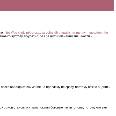
те
https://fue-clinic.ru/peresadka-volos-dlya-muzhchin-ruchnym-metodom-fue-
новить густоту аккуратно, без резких изменений внешности и
 часто обращают внимание на проблему не сразу, поэтому важно оценить
ой зоной становится затылок или боковые части головы, потому что там