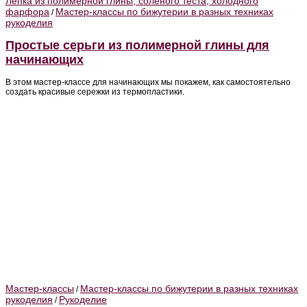
Лепка из полимерной глины, соленого теста, холодного
фарфора
Мастер-классы по бижутерии в разных техниках
/
рукоделия
Простые серьги из полимерной глины для
начинающих
В этом мастер-классе для начинающих мы покажем, как самостоятельно
создать красивые сережки из термопластики.
Мастер-классы
Мастер-классы по бижутерии в разных техниках
/
рукоделия
Рукоделие
/