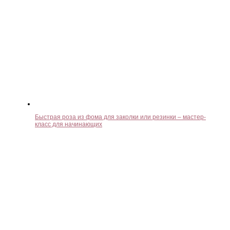
Быстрая роза из фома для заколки или резинки – мастер-
класс для начинающих