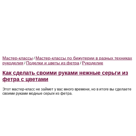
Мастер-классы
Мастер-классы по бижутерии в разных техниках
/
рукоделия
Поделки и цветы из фетра
Рукоделие
/
/
Как сделать своими руками нежные серьги из
фетра с цветами
Этот мастер-класс не займет у вас много времени, но в итоге вы сделаете
своими руками модные серьги из фетра.