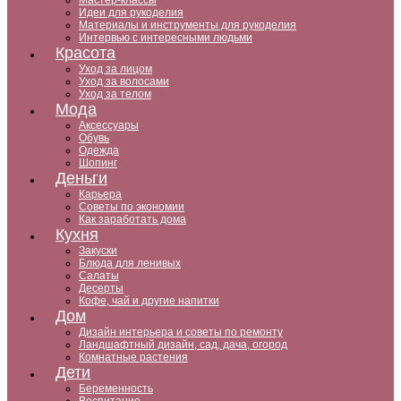
Мастер-классы
Идеи для рукоделия
Материалы и инструменты для рукоделия
Интервью с интересными людьми
Красота
Уход за лицом
Уход за волосами
Уход за телом
Мода
Аксессуары
Обувь
Одежда
Шопинг
Деньги
Карьера
Советы по экономии
Как заработать дома
Кухня
Закуски
Блюда для ленивых
Салаты
Десерты
Кофе, чай и другие напитки
Дом
Дизайн интерьера и советы по ремонту
Ландшафтный дизайн, сад, дача, огород
Комнатные растения
Дети
Беременность