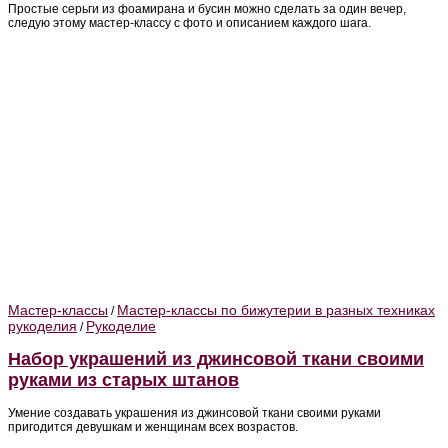
Простые серьги из фоамирана и бусин можно сделать за один вечер,
следую этому мастер-классу с фото и описанием каждого шага.
Мастер-классы
Мастер-классы по бижутерии в разных техниках
/
рукоделия
Рукоделие
/
Набор украшений из джинсовой ткани своими
руками из старых штанов
Умение создавать украшения из джинсовой ткани своими руками
пригодится девушкам и женщинам всех возрастов.