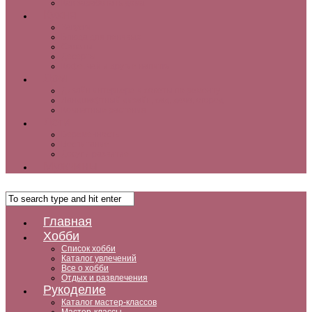
Как заработать дома
Кухня
Закуски
Блюда для ленивых
Салаты
Десерты
Кофе, чай и другие напитки
Дом
Дизайн интерьера и советы по ремонту
Ландшафтный дизайн, сад, дача, огород
Комнатные растения
Дети
Беременность
Воспитание
Досуг и развитие
Мужчины
Главная
Хобби
Список хобби
Каталог увлечений
Все о хобби
Отдых и развлечения
Рукоделие
Каталог мастер-классов