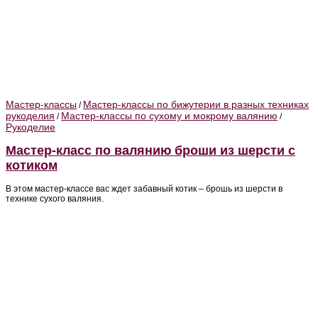
Мастер-классы
Мастер-классы по бижутерии в разных техниках
/
рукоделия
Мастер-классы по сухому и мокрому валянию
/
/
Рукоделие
Мастер-класс по валянию броши из шерсти с
котиком
В этом мастер-классе вас ждет забавный котик – брошь из шерсти в
технике сухого валяния.