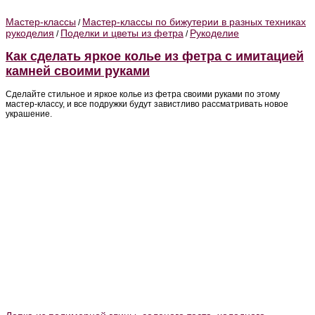
Мастер-классы
Мастер-классы по бижутерии в разных техниках
/
рукоделия
Поделки и цветы из фетра
Рукоделие
/
/
Как сделать яркое колье из фетра с имитацией
камней своими руками
Сделайте стильное и яркое колье из фетра своими руками по этому
мастер-классу, и все подружки будут завистливо рассматривать новое
украшение.