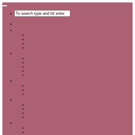
Главная
Хобби
Список хобби
Каталог увлечений
Все о хобби
Отдых и развлечения
Рукоделие
Каталог мастер-классов
Мастер-классы
Идеи для рукоделия
Материалы и инструменты для рукоделия
Интервью с интересными людьми
Красота
Уход за лицом
Уход за волосами
Уход за телом
Мода
Аксессуары
Обувь
Одежда
Шопинг
Деньги
Карьера
Советы по экономии