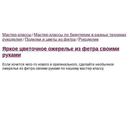
Мастер-классы
Мастер-классы по бижутерии в разных техниках
/
рукоделия
Поделки и цветы из фетра
Рукоделие
/
/
Яркое цветочное ожерелье из фетра своими
руками
Если хочется чего-то нового и оригинального, сделайте необычное
ожерелье из фетра своими руками по нашему мастер-классу.