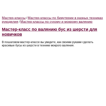
Мастер-классы
Мастер-классы по бижутерии в разных техниках
/
рукоделия
Мастер-классы по сухому и мокрому валянию
/
Мастер-класс по валянию бус из шерсти для
новичков
В пошаговом мастер-классе вы увидите, как своими руками сделать
красивые бусы из шерсти в технике мокрого валяния.