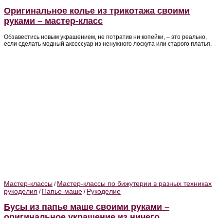
Оригинальное колье из трикотажа своими
руками – мастер-класс
Обзавестись новым украшением, не потратив ни копейки, – это реально,
если сделать модный аксессуар из ненужного лоскута или старого платья.
Мастер-классы
Мастер-классы по бижутерии в разных техниках
/
рукоделия
Папье-маше
Рукоделие
/
/
Бусы из папье маше своими руками –
оригинальное украшение из ничего